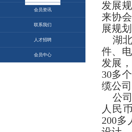
发展规
会员资讯
来协会
联系我们
展规划
湖
人才招聘
件、
会员中心
发展，
30
多个
缆公司
公
人民
200
多
设计、