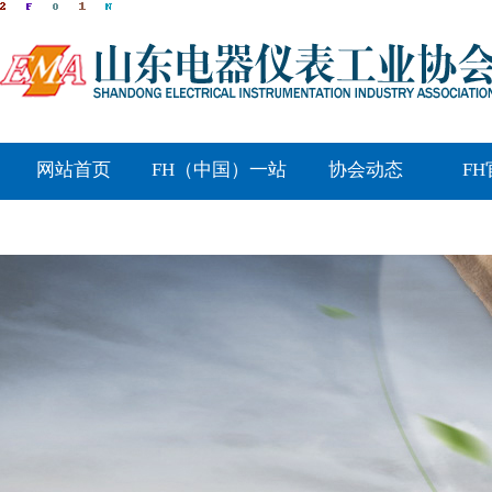
网站首页
FH（中国）一站
协会动态
F
式服务平台