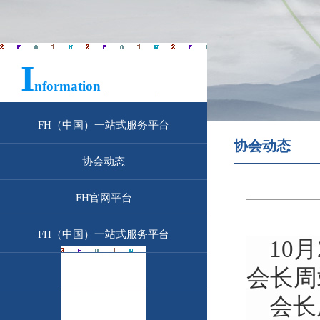
I
信息公开
nformation
FH（中国）一站式服务平台
协会动态
协会动态
FH官网平台
FH（中国）一站式服务平台
1
0
月
市场信息
会长周
会长
政策法规