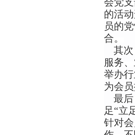
会党支
的活动
员的党
合。
其次
服务、
举办行
为会员
最后
足
“立
针对会
作，不