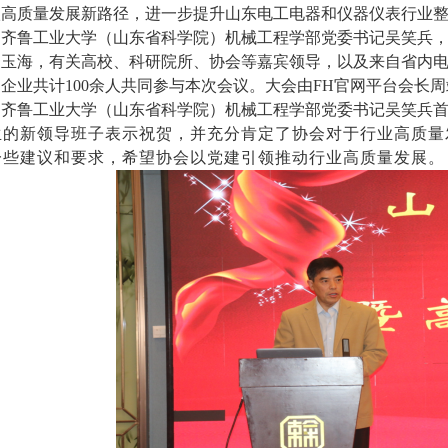
级高质量发展新路径，进一步提升
山东电工电器和仪器仪表行业
。
齐鲁工业大学（山东省科学院）机械工程学部
党委书记
吴笑兵
夏玉海，
有关高校、科研院所、协会等嘉宾
领导，以及来自省内
构企业共计
100
余人共同参与本次会议。
大会由FH官网平台会长
齐鲁工业大学（山东省科学院）机械工程学部
党委书记
吴笑兵
生的新领导班子表示祝贺，并充分肯定了协会对于行业高质量
一些建议和要求
，
希望协会
以党建引领
推动行业
高质量发展。