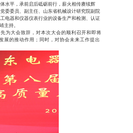
整体水平，承前启后砥砺前行，薪火相传赓续辉
，
党委委员、副主任
、山东省机械设计研究院副院
电工电器和仪器仪表行业
的
设备生产
和检测、认证
周靖主持。
首先为大会致辞，对本次大会的顺利召开和即将
发展的推动作用
；
同时，
对协会未来工作
提出