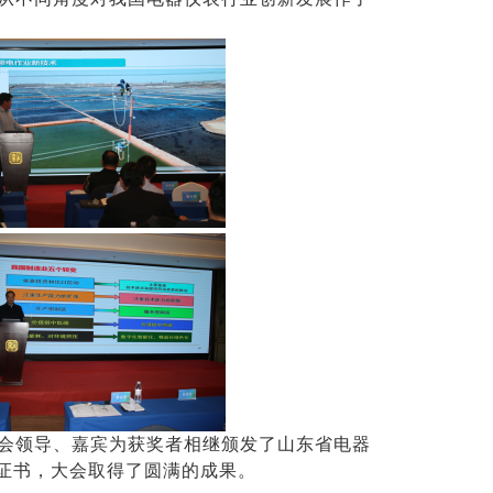
会
领导、嘉宾为获奖者
相继颁
发了
山东省电器
证书
，
大会取得了圆满的成果。