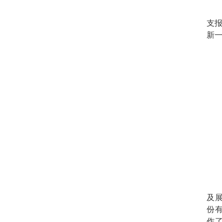
支
新
及
份
作