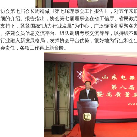
协会第
七
届
会长
周靖
做《第
七
届理事会工作报告》，对
五
年来
详细的介绍
。报告指出，协会
第
七
届
理事会在省
工信
厅、省民政
力支持下，紧紧围绕
“助力行业发展”为中心，广泛链接和凝聚各
作、搭建会员信息交流平台、组队调研考察交流等等，以持续不
业
行业融入新发展格局，发挥协会平台优势，很好地为行业和企
社会责任
，
各项工作再上新台阶。