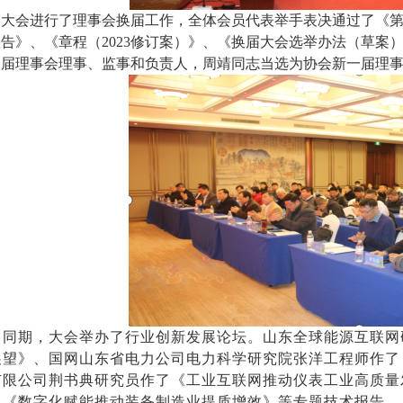
大会进行了理事会换届工作，全体会员代表举手表决通过了《
报告》、《章程（
2023修订案）》、《换届大会选举办法（草
一届理事会理事、监事和负责人，周靖同志当选为协会新一届理
同期，大会举办了行业创新发展论坛。
山东全球能源互联网
展望》
、
国网山东省电力公司电力科学研究院张洋工程师
作了
有限公司荆书典研究员
作了
《
工业互联网推动仪表工业高质量
了
《数字化赋能推动装备制造业提质增效》等专题
技术
报告，